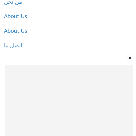
من نحن
About Us
About Us
اتصل بنا
×
Call-Us
Call-Us
About Us
About Us
|
Privacy Policy
|
Cookies Policy
|
Terms
& Conditions
|
contact-us
|
Disclaimer