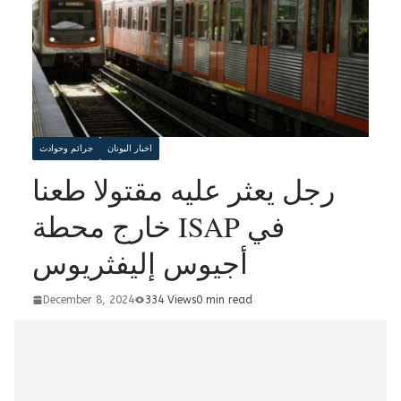
اخبار اليونان
جرائم وحوادث
رجل يعثر عليه مقتولا طعنا
خارج محطة ISAP في
أجيوس إليفثريوس
December 8, 2024
334 Views
0 min read