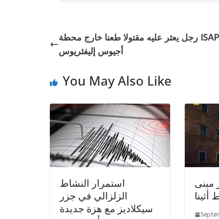
رجل يعثر عليه مقتولا طعنا خارج محطة ISAP في
أجيوس إليفثريوس
You May Also Like
 مبنى
استمرار النشاط
أثينا
الزلزالي في جزر
سيكلاديز مع هزة جديدة
Septe