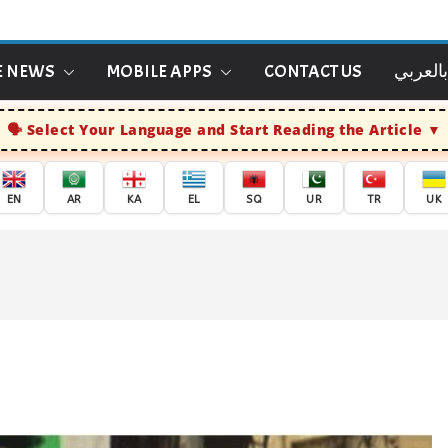
بالعربي
CONTACT US
MOBILE APPS
E NEWS
Select Your Language and Start Reading the Article
EN
AR
KA
EL
SQ
UR
TR
UK