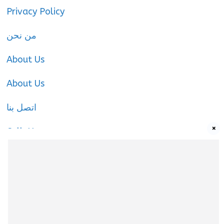
Privacy Policy
من نحن
About Us
About Us
اتصل بنا
×
Call-Us
Call-Us
About Us
About Us
|
Privacy Policy
|
Cookies Policy
|
Terms
& Conditions
|
contact-us
|
Disclaimer