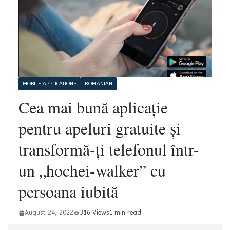
MOBILE APPLICATIONS
ROMANIAN
Cea mai bună aplicație
pentru apeluri gratuite și
transformă-ți telefonul într-
un „hochei-walker” cu
persoana iubită
August 24, 2022
316 Views
1 min read