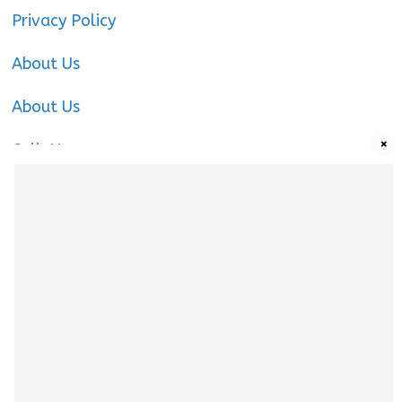
Privacy Policy
About Us
About Us
×
Call-Us
Call-Us
About Us
About us
|
Privacy Policy
|
Cookies Policy
|
Terms
& Conditions
|
Contact us
|
Disclaimer