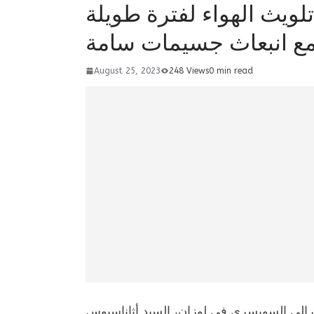
لويث الهواء لفترة طويلة
ع انبعاث جسيمات سامة
August 25, 2023
248 Views
0 min read
يدرالي السويسري في لوزان، السيد أثاناسيوس