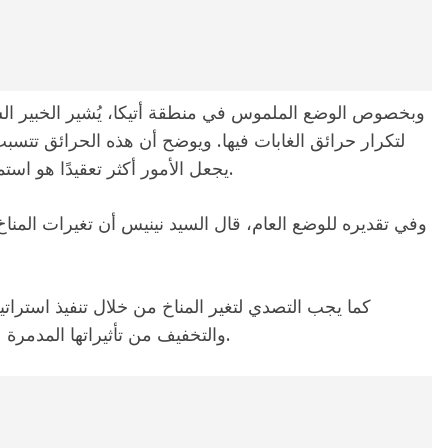
وبخصوص الوضع الملموس في منطقة أتيكا، يُشير الخبير الس
لتكرار حرائق الغابات فيها. ويوضح أن هذه الحرائق تتس
يجعل الأمور أكثر تعقيدًا هو استمرارية هذه الجسيمات حتى بعد إخماد الحرائق.
وفي تقديره للوضع العام، قال السيد نينيس أن تغيرات المن
كما يجب التصدي لتغير المناخ من خلال تنفيذ استرات
والتخفيف من تأثيراتها المدمرة على جودة الهواء وبالتالي صحة الإنسان والبيئة.