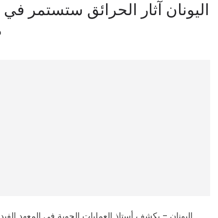
اليونان آثار الحرائق ستستمر في ت
م
اليونان – يكشف أستاذ العمليات الجوية في المعهد الف