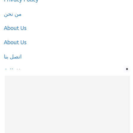
من نحن
About Us
About Us
اتصل بنا
×
Call-Us
Call-Us
About Us
About Us
|
Privacy Policy
|
Cookies Policy
|
Terms
& Conditions
|
contact-us
|
Disclaimer