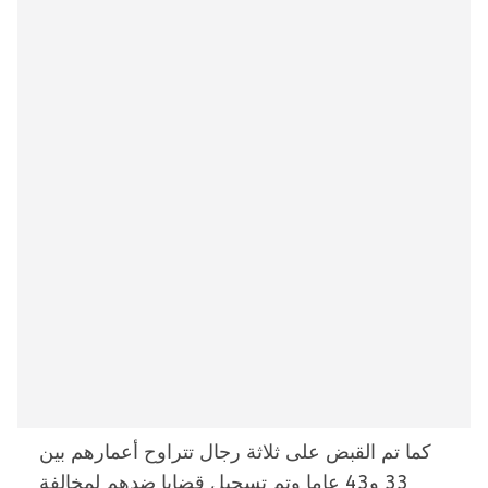
كما تم القبض على ثلاثة رجال تتراوح أعمارهم بين
33 و43 عاما وتم تسجيل قضايا ضدهم لمخالفة