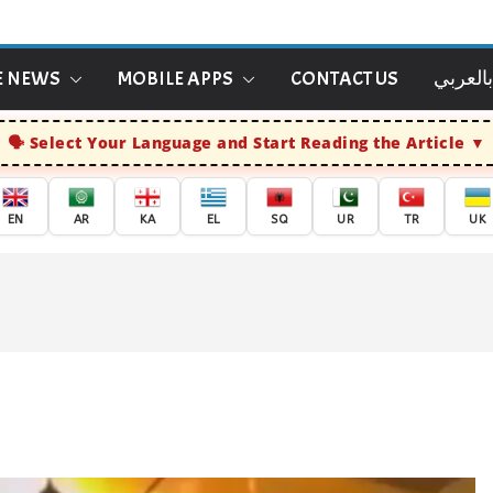
بالعربي
CONTACT US
MOBILE APPS
E NEWS
Select Your Language and Start Reading the Article
EN
AR
KA
EL
SQ
UR
TR
UK