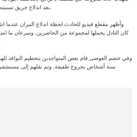
بعد اندلاع حريق تسببته الألعاب النارية الموضوعة على كعكة احتفالية.
وأظهر مقطع فيديو للحادث لحظة اندلاع النيران عندما 
كان النادل يحملها لمجموعة من الحاضرين. وسرعان ما امتدت 
بين الحاضرين الذ
وفي خضم الفوضى قام بعض المتواجدين بتحطيم النوافذ للهر
ستة أشخاص بجروح طفيفة. وتم نقلهم إلى مستشفى إي