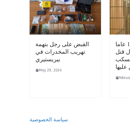
حكم بالسجن 11 عاما
القبض على رجل بتهمة
 قتل
تهريب المخدرات في
 بسكب
بيريستيري
 عليها
May 29, 2024
Februa
سياسة الخصوصية