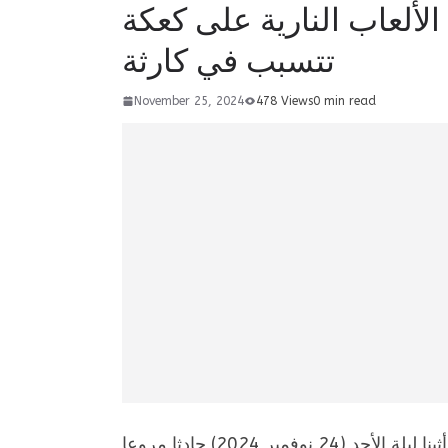
لألعاب النارية على كعكة
تتسبب في كارثة
November 25, 2024
478 Views
0 min read
شهدت حانة معروفة في منطقة باغراتي بالعاصمة اليونانية أثينا ليلة الأحد (24 نوفمبر 2024) حادثا مروعا