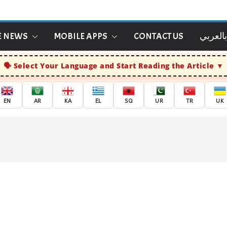
E NEWS
MOBILE APPS
CONTACT US
بالعربي
Select Your Language and Start Reading the Article
EN
AR
KA
EL
SQ
UR
TR
UK