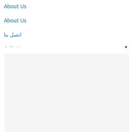
About Us
About Us
اتصل بنا
×
Call-Us
Call-Us
About Us
About Us
|
Privacy Policy
|
Cookies Policy
|
Terms
& Conditions
|
contact-us
|
Disclaimer