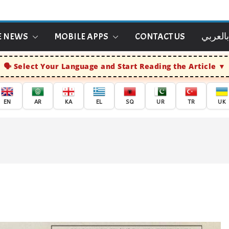
بالعربي
CONTACT US
MOBILE APPS
E NEWS
Select Your Language and Start Reading the Article
EN
AR
KA
EL
SQ
UR
TR
UK