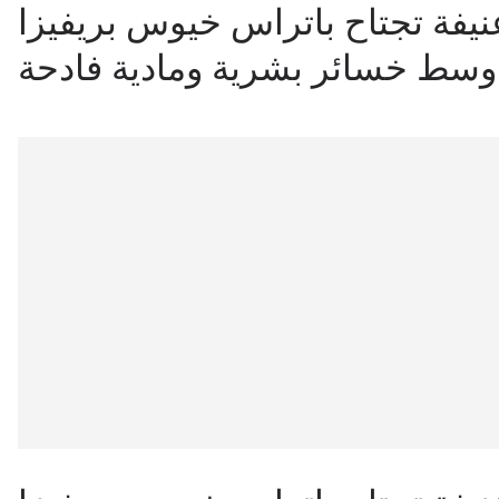
نيفة تجتاح باتراس خيوس بريفيزا
ا وسط خسائر بشرية ومادية فادحة