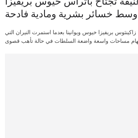
نيفة تجتاح باتراس خيوس بريفيزا
ا وسط خسائر بشرية ومادية فادحة
زاكينثوس بريفيزا خيوس ويوانينا بعدما استمرت النيران التي