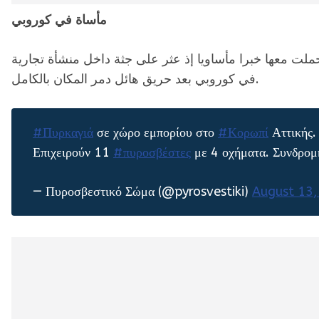
مأساة في كوروبي
حملت معها خبرا مأساويا إذ عثر على جثة داخل منشأة تجارية
في كوروبي بعد حريق هائل دمر المكان بالكامل.
#Πυρκαγιά
σε χώρο εμπορίου στο
#Κορωπί
Αττικής.
Επιχειρούν 11
#πυροσβέστες
με 4 οχήματα. Συνδρομ
— Πυροσβεστικό Σώμα (@pyrosvestiki)
August 13,