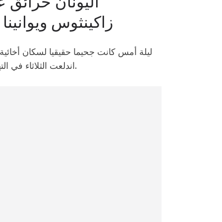
اليونان حرائق ع
زاكينثوس ويوانين
ليلة أمس كانت جحيما حقيقيا لسكان أخائية 
اندلعت الثلاثاء في التهام مساحات واسعة واضعة السلطات في حالة تأهب قصوى.