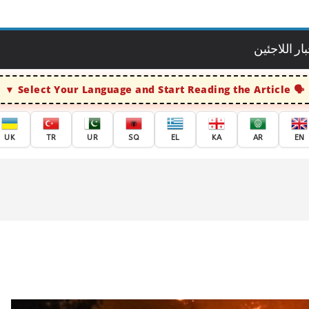
ار اللاجئين
Select Your Language and Start Reading the Article
UK
TR
UR
SQ
EL
KA
AR
EN